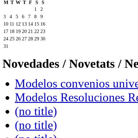
M
T
W
T
F
S
S
1
2
3
4
5
6
7
8
9
10
11
12
13
14
15
16
17
18
19
20
21
22
23
24
25
26
27
28
29
30
31
Novedades / Novetats / N
Modelos convenios univer
Modelos Resoluciones Re
(no title)
(no title)